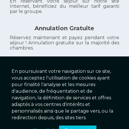
En réservant votre séjour sur notre site
Internet, bénéficiez du meilleur tarif garanti
par le groupe.
Annulation Gratuite
Réservez maintenant et payez pendant votre
séjour ! Annulation gratuite sur la majorité des
chambres.
En poursuivant votre navigation sur ce site,
Hôtel Le Clos Mouron
vous acceptez l'utilisation de cookies ayant
pour finalité l'analyse et les mesures
contact@closmouron.fr
d'audience, de fréquentation et de
Leclosmouron-tounus.fr
navigation, la définition de services et offres
adaptés à vos centres d'intérêts et
personnalisés ainsi que le partage vers, ou la
2025 © Galaxy Hôtels Version 2.01 - Serveur EX
redirection depuis, des sites tiers.
Conditions & Mentions légales
|
Charte de confidentialité
|